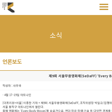
소식
언론보도
제9회 서울무용영화제(SeDaFF) ‘Every Bo
작성자 : 사무국
- 4월 17~19일 아트나인
[더프리뷰=서울] 이종찬 기자 = 제9회 서울무용영화제(SeDaFF, 조직위원장 박일규/집행위
서울 동작구 아트나인에서 열린다.
올해 영화제는 ‘Every Body Moves’를 슬로건으로, 젠더·장르·장애·기술 등 다양한 경계를