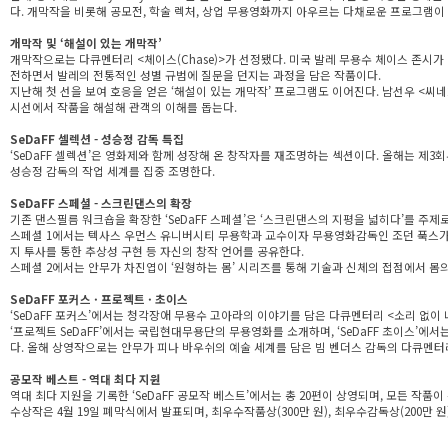
다. 개막작을 비롯해 공모전, 학술 렉처, 상업 무용영화까지 아우르는 다채로운 프로그램이
개막작 및 ‘해설이 있는 개막작’
개막작으로는 다큐멘터리 <체이스(Chase)>가 선정됐다. 미국 발레 무용수 체이스 존시가
전하면서 발레의 전통적인 성별 규범에 질문을 던지는 과정을 담은 작품이다.
지난해 첫 선을 보여 호응을 얻은 ‘해설이 있는 개막작’ 프로그램도 이어진다. 남선우 <씨
시선에서 작품을 해설해 관객의 이해를 돕는다.
SeDaFF 셀렉션 - 성승정 감독 특집
‘SeDaFF 셀렉션’은 영화제와 함께 성장해 온 창작자를 재조명하는 섹션이다. 올해는 제
성승정 감독의 작업 세계를 집중 조명한다.
SeDaFF 스페셜 - 스크린댄스의 확장
기존 댄스필름 워크숍을 확장한 ‘SeDaFF 스페셜’은 ‘스크린댄스의 지평을 넓히다’를 주제
스페셜 1에서는 텍사스 우먼스 유니버시티 무용학과 교수이자 무용영화감독인 조던 푹스가 참석해
지 투사를 통한 추상성 구현 등 자신의 창작 언어를 공유한다.
스페셜 2에서는 안무가 차진엽이 ‘원형하는 몸’ 시리즈를 통해 기술과 신체의 접점에서 몸
SeDaFF 포커스 · 프로젝트 · 초이스
‘SeDaFF 포커스’에서는 청각장애 무용수 고아라의 이야기를 담은 다큐멘터리 <소리 없이
‘프로젝트 SeDaFF’에서는 국립현대무용단의 무용영화를 소개하며, ‘SeDaFF 초이스’에
다. 올해 상영작으로는 안무가 피나 바우쉬의 예술 세계를 담은 빔 벤더스 감독의 다큐멘터리 
공모작 베스트 - 역대 최다 지원
역대 최다 지원을 기록한 ‘SeDaFF 공모작 베스트’에서는 총 20편이 상영되며, 모든 작품이
수상작은 4월 19일 폐막식에서 발표되며, 최우수작품상(300만 원), 최우수감독상(200만 원