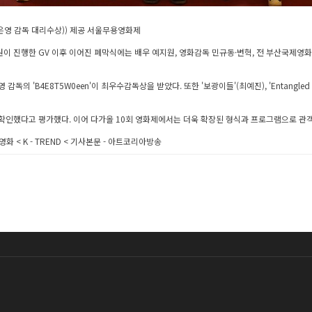
은영 감독 대리수상)) 제공 서울무용영화제
원이 진행한 GV 이후 이어진 폐막식에는 배우 예지원, 영화감독 민규동·변혁, 전 부산국제영
 감독의 'B4E8T5W0een'이 최우수감독상을 받았다. 또한 '보광이들'(최예진), 'Entangl
 확인했다고 평가했다. 이어 다가올 10회 영화제에서는 더욱 확장된 형식과 프로그램으로 관
 < K - TREND < 기사본문 - 아트코리아방송