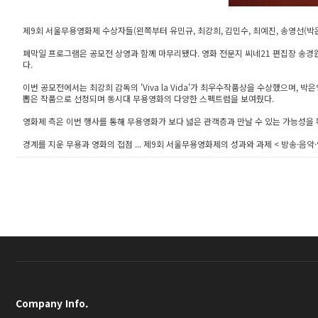
제9회 서울무용영화제 수상자들(왼쪽부터 유민규, 최강희, 김민수, 최예진, 송영선(박
폐막일 프로그램은 공모전 상영과 함께 마무리됐다. 영화 전문지 씨네21 편집장 송경
다.
이번 공모전에서는 최강희 감독의 'Viva la Vida'가 최우수작품상을 수상했으며, 박은영
뽑은 작품으로 선정되며 동시대 무용영화의 다양한 스펙트럼을 보여줬다.
영화제 측은 이번 행사를 통해 무용영화가 보다 넓은 관객층과 만날 수 있는 가능성을
경계를 지운 무용과 영화의 접점 ... 제9회 서울무용영화제의 성과와 과제 < 방송·음악·영화
Company Info.