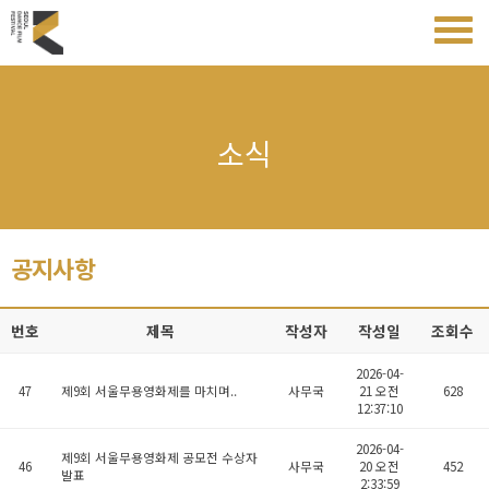
소식
공지사항
번호
제목
작성자
작성일
조회수
2026-04-
47
제9회 서울무용영화제를 마치며..
사무국
21 오전
628
12:37:10
2026-04-
제9회 서울무용영화제 공모전 수상자
46
사무국
20 오전
452
발표
2:33:59