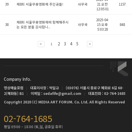
39
제8회 서울무용영화제 주인공들!
사무국
21 오전
1157
12:05:01
2025-04-
제8회 서울무용영화제에 함께해주시
38
사무국
15 오후
848
는 모든 분들 감사합니..
5:03:28
2
3
4
5
<
1
>
Company Info.
영상예술포럼
대표이사장 : 박일규
(03076) 서울시 종로구 혜화로 6길 68-
|
|
2(혜화동) B1
이메일 : sedafife@gmail.com
대표전화 : 02-764-1685
|
|
Copyright 2020 (C) MEDIA ART FORUM. Co. Ltd. All Rights Reserved
02-764-1685
평일 09:00 ~ 18:00 (토,일, 공휴일 휴무)