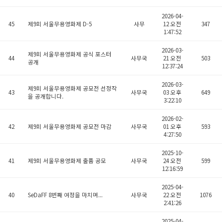
2026-04-
45
제9회 서울무용영화제 D-5
사무
12 오전
347
1:47:52
2026-03-
제9회 서울무용영화제 공식 포스터
44
사무국
21 오전
503
공개
12:37:24
2026-03-
제9회 서울무용영화제 공모전 선정작
43
사무국
03 오후
649
을 공개합니다.
3:22:10
2026-02-
42
제9회 서울무용영화제 공모전 마감
사무국
01 오후
593
4:27:50
2025-10-
41
제9회 서울무용영화제 출품 공모
사무국
24 오전
599
12:16:59
2025-04-
40
SeDaFF 8번째 여정을 마치며...
사무국
22 오전
1076
2:41:26
2025-04-